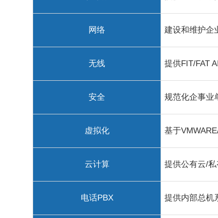
网络
建设和维护企
无线
提供FIT/FA
安全
规范化企事业
虚拟化
基于VMWAR
云计算
提供公有云/
电话PBX
提供内部总机